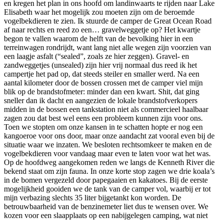
en kregen het plan in ons hoofd om landinwaarts te rijden naar Lake
Elisabeth waar het mogelijk zou moeten zijn om de beroemde
vogelbekdieren te zien. Ik stuurde de camper de Great Ocean Road
af naar rechts en reed zo een… gravelweggetje op? Het kwartje
begon te vallen waarom de helft van de bevolking hier in een
terreinwagen rondrijdt, want lang niet alle wegen zijn voorzien van
een laagje asfalt (“sealed”, zoals ze hier zeggen). Gravel- en
zandweggetjes (unsealed) zijn hier vrij normaal dus reed ik het
campertje het pad op, dat steeds steiler en smaller werd. Na een
aantal kilometer door de bossen crossen met de camper viel mijn
blik op de brandstofmeter: minder dan een kwart. Shit, dat ging
sneller dan ik dacht en aangezien de lokale brandstofverkopers
midden in de bossen een tankstation niet als commercieel haalbaar
zagen zou dat best wel eens een probleem kunnen zijn voor ons.
Toen we stopten om onze kansen in te schatten hopte er nog een
kangoeroe voor ons door, maar onze aandacht zat vooral even bij de
situatie waar we inzaten. We besloten rechtsomkeer te maken en de
vogelbekdieren voor vandaag maar even te laten voor wat het was.
Op de hoofdweg aangekomen reden we langs de Kenneth River die
bekend staat om zijn fauna. In onze korte stop zagen we drie koala’s
in de bomen vergezeld door papegaaien en kakatoes. Bij de eerste
mogelijkheid gooiden we de tank van de camper vol, waarbij er tot
mijn verbazing slechts 35 liter bijgetankt kon worden. De
betrouwbaarheid van de benzinemeter liet dus te wensen over. We
kozen voor een slaapplaats op een nabijgelegen camping, wat niet