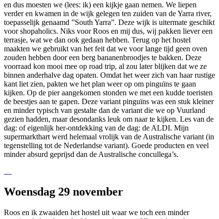
en dus moesten we (lees: ik) een kijkje gaan nemen. We liepen
verder en kwamen in de wijk gelegen ten zuiden van de Yarra river,
toepasselijk genaamd ”South Yarra”. Deze wijk is uitermate geschikt
voor shopaholics. Niks voor Roos en mij dus, wij pakken liever een
terrasje, wat we dan ook gedaan hebben. Terug op het hostel
maakten we gebruikt van het feit dat we voor lange tijd geen oven
zouden hebben door een berg bananenbroodjes te bakken. Deze
voorraad kon mooi mee op road trip, al zou later blijken dat we ze
binnen anderhalve dag opaten. Omdat het weer zich van haar rustige
kant liet zien, pakten we het plan weer op om pinguïns te gaan
kijken. Op de pier aangekomen stonden we met een kudde toeristen
de beestjes aan te gapen. Deze variant pinguïns was een stuk kleiner
en minder typisch van gestalte dan de variant die we op Vuurland
gezien hadden, maar desondanks leuk om naar te kijken. Les van de
dag: of eigenlijk her-ontdekking van de dag: de ALDI. Mijn
supermarkthart werd helemaal vrolijk van de Australische variant (in
tegenstelling tot de Nederlandse variant). Goede producten en veel
minder absurd geprijsd dan de Australische concullega’s.
Woensdag 29 november
Roos en ik zwaaiden het hostel uit waar we toch een minder