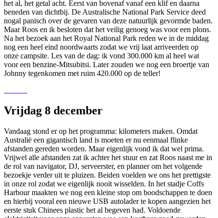
het al, het getal acht. Eerst van bovenaf vanaf een klif en daarna
beneden van dichtbij. De Australische National Park Service deed
nogal panisch over de gevaren van deze natuurlijk gevormde baden.
Maar Roos en ik besloten dat het veilig genoeg was voor een plons.
Na het bezoek aan het Royal National Park reden we in de middag
nog een heel eind noordwaarts zodat we vrij laat arriveerden op
onze campsite. Les van de dag: ik vond 300.000 km al heel wat
voor een benzine-Mitsubitsi. Later zouden we nog een broertje van
Johnny tegenkomen met ruim 420.000 op de teller!
Vrijdag 8 december
Vandaag stond er op het programma: kilometers maken. Omdat
Australië een gigantisch land is moeten er nu eenmaal flinke
afstanden gereden worden. Maar eigenlijk vond ik dat wel prima.
Vrijwel alle afstanden zat ik achter het stuur en zat Roos naast me in
de rol van navigator, DJ, serveerster, en planner om het volgende
bezoekje verder uit te pluizen. Beiden voelden we ons het prettigste
in onze rol zodat we eigenlijk nooit wisselden. In het stadje Coffs
Harbour maakten we nog een kleine stop om boodschappen te doen
en hierbij vooral een nieuwe USB autolader te kopen aangezien het
eerste stuk Chinees plastic het al begeven had. Voldoende