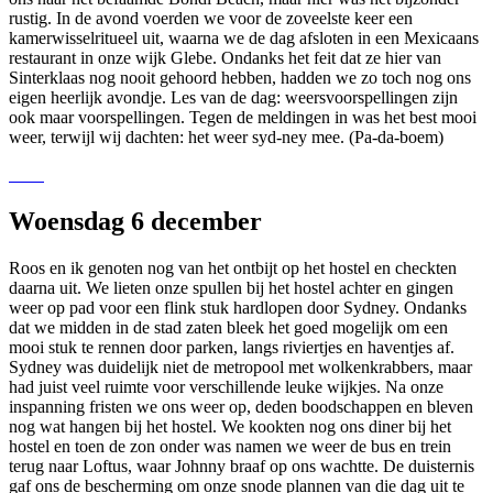
rustig. In de avond voerden we voor de zoveelste keer een
kamerwisselritueel uit, waarna we de dag afsloten in een Mexicaans
restaurant in onze wijk Glebe. Ondanks het feit dat ze hier van
Sinterklaas nog nooit gehoord hebben, hadden we zo toch nog ons
eigen heerlijk avondje. Les van de dag: weersvoorspellingen zijn
ook maar voorspellingen. Tegen de meldingen in was het best mooi
weer, terwijl wij dachten: het weer syd-ney mee. (Pa-da-boem)
Woensdag 6 december
Roos en ik genoten nog van het ontbijt op het hostel en checkten
daarna uit. We lieten onze spullen bij het hostel achter en gingen
weer op pad voor een flink stuk hardlopen door Sydney. Ondanks
dat we midden in de stad zaten bleek het goed mogelijk om een
mooi stuk te rennen door parken, langs riviertjes en haventjes af.
Sydney was duidelijk niet de metropool met wolkenkrabbers, maar
had juist veel ruimte voor verschillende leuke wijkjes. Na onze
inspanning fristen we ons weer op, deden boodschappen en bleven
nog wat hangen bij het hostel. We kookten nog ons diner bij het
hostel en toen de zon onder was namen we weer de bus en trein
terug naar Loftus, waar Johnny braaf op ons wachtte. De duisternis
gaf ons de bescherming om onze snode plannen van die dag uit te