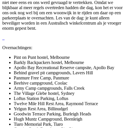
niet mee eens en ons werd gevraagd te vertrekken. Omdat we
blijkbaar al meer regels overtreden hadden die dag, kon het er voor
ons ook nog wel bij om een woonwijk in te rijden om daar op een
parkeerplaats te overnachten. Les van de dag: je kunt alleen
beveiliger worden in een Australisch winkelcentrum als je vroeger
enorm gepest bent.
Overnachtingen:
Pint on Punt hostel, Melbourne
Barkly Backpackers hostel, Melbourne
Apollo Bay Recreational Reserve campsite, Apollo Bay
Behind gravel pit campgrounds, Lavers Hill
Panmure Free Camp, Panmure
Beehive campground, Coolac
Army Camp campgrounds, Falls Creek
The Village Glebe hostel, Sydney
Loftus Station Parking, Loftus
Twelve Mile Hill Rest Area, Raymond Terrace
Yelgun Rest Area, Billinudgel
Goodwin Terrace Parking, Burleigh Heads
Hugh Muntz Campground, Beenleigh
Tiaro Memorial Park, Tiaro