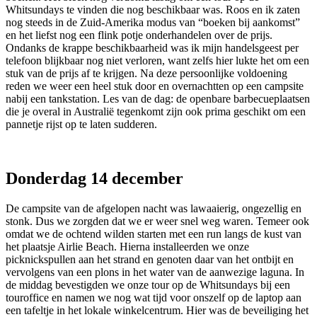
Whitsundays te vinden die nog beschikbaar was. Roos en ik zaten
nog steeds in de Zuid-Amerika modus van “boeken bij aankomst”
en het liefst nog een flink potje onderhandelen over de prijs.
Ondanks de krappe beschikbaarheid was ik mijn handelsgeest per
telefoon blijkbaar nog niet verloren, want zelfs hier lukte het om een
stuk van de prijs af te krijgen. Na deze persoonlijke voldoening
reden we weer een heel stuk door en overnachtten op een campsite
nabij een tankstation. Les van de dag: de openbare barbecueplaatsen
die je overal in Australië tegenkomt zijn ook prima geschikt om een
pannetje rijst op te laten sudderen.
Donderdag 14 december
De campsite van de afgelopen nacht was lawaaierig, ongezellig en
stonk. Dus we zorgden dat we er weer snel weg waren. Temeer ook
omdat we de ochtend wilden starten met een run langs de kust van
het plaatsje Airlie Beach. Hierna installeerden we onze
picknickspullen aan het strand en genoten daar van het ontbijt en
vervolgens van een plons in het water van de aanwezige laguna. In
de middag bevestigden we onze tour op de Whitsundays bij een
touroffice en namen we nog wat tijd voor onszelf op de laptop aan
een tafeltje in het lokale winkelcentrum. Hier was de beveiliging het