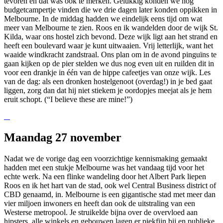
tevoren en dat was ook te merken. Gelukkig konden we nog
budgetcampertje vinden die we drie dagen later konden oppikken in
Melbourne. In de middag hadden we eindelijk eens tijd om wat
meer van Melbourne te zien. Roos en ik wandelden door de wijk St.
Kilda, waar ons hostel zich bevond. Deze wijk ligt aan het strand en
heeft een boulevard waar je kunt uitwaaien. Vrij letterlijk, want het
waaide windkracht zandstraal. Ons plan om in de avond pinguïns te
gaan kijken op de pier stelden we dus nog even uit en ruilden dit in
voor een drankje in één van de hippe cafeetjes van onze wijk. Les
van de dag: als een dronken hostelgenoot (overdag!) in je bed gaat
liggen, zorg dan dat hij niet stiekem je oordopjes meejat als je hem
eruit schopt. (“I believe these are mine!”)
Maandag 27 november
Nadat we de vorige dag een voorzichtige kennismaking gemaakt
hadden met een stukje Melbourne was het vandaag tijd voor het
echte werk. Na een flinke wandeling door het Albert Park liepen
Roos en ik het hart van de stad, ook wel Central Business district of
CBD genaamd, in. Melbourne is een gigantische stad met meer dan
vier miljoen inwoners en heeft dan ook de uitstraling van een
Westerse metropool. Je struikelde bijna over de overvloed aan
hipsters, alle winkels en gebouwen lagen er piekfijn bij en publieke