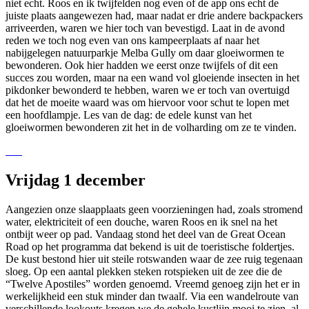
niet echt. Roos en ik twijfelden nog even of de app ons echt de
juiste plaats aangewezen had, maar nadat er drie andere backpackers
arriveerden, waren we hier toch van bevestigd. Laat in de avond
reden we toch nog even van ons kampeerplaats af naar het
nabijgelegen natuurparkje Melba Gully om daar gloeiwormen te
bewonderen. Ook hier hadden we eerst onze twijfels of dit een
succes zou worden, maar na een wand vol gloeiende insecten in het
pikdonker bewonderd te hebben, waren we er toch van overtuigd
dat het de moeite waard was om hiervoor voor schut te lopen met
een hoofdlampje. Les van de dag: de edele kunst van het
gloeiwormen bewonderen zit het in de volharding om ze te vinden.
Vrijdag 1 december
Aangezien onze slaapplaats geen voorzieningen had, zoals stromend
water, elektriciteit of een douche, waren Roos en ik snel na het
ontbijt weer op pad. Vandaag stond het deel van de Great Ocean
Road op het programma dat bekend is uit de toeristische foldertjes.
De kust bestond hier uit steile rotswanden waar de zee ruig tegenaan
sloeg. Op een aantal plekken steken rotspieken uit de zee die de
“Twelve Apostiles” worden genoemd. Vreemd genoeg zijn het er in
werkelijkheid een stuk minder dan twaalf. Via een wandelroute van
verschillende lookouts kregen we de gehele kustlijn mooi te zien, al