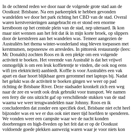
In de ochtend reden we door naar de volgende grote stad aan de
Oostkust: Brisbane. Na een parkeerplek te hebben gevonden
wandelden we door het park richting het CBD van de stad. Overal
waren kerstversieringen aangebracht en er stond een enorme
kerstboom op het centrale plein van de stad, nep uiteraard. Ik kon
maar niet wennen aan het feit dat ik in mijn korte broek, op slippers
door de kerstsferen aan het wandelen was. Temeer aangezien de
Australiërs het thema winter-wonderland stug bleven toepassen met
kerstmutsen, nepsneeuw en arresledes. In pittoresk restaurantje (lees:
Mc Donalds) zochten Roos en ik een plekje om een volgende
activiteit te boeken. Het vreemde van Australië is dat het vrijwel
onmogelijk is om een leuk koffietentje te vinden, die ook nog eens
wifi (en elektriciteit) aanbiedt. Koffie is voor Australiërs een vak
apart en daar hoort blijkbaar geen gerommel met laptops bij. Nadat
het gelukt was de activiteit te boeken gingen we weer op pad
richting de Brisbane River. Deze stadsader kronkelt zich een weg
naar de zee en wordt ook druk gebruikt voor transport. We namen
een ferry die ons uitzicht gaf op verschillende stukken van de stad
waarna we weer terugwandelden naar Johnny. Roos en ik
concludeerden dat zonder een specifiek doel, Brisbane niet echt heel
bijzonder was en we er dus ook niet meer tijd hoefden te spenderen.
We vonden weer een campsite waar we de nacht konden
doorbrengen en high-fiveden op het feit dat er op de Oostkust
voldoende goede plekken aanwezig waren waar je voor niets kon