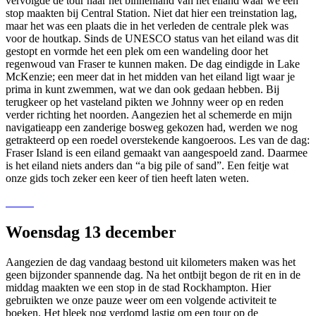
vervolgde de tour naar het binnenland van het eiland waar we een
stop maakten bij Central Station. Niet dat hier een treinstation lag,
maar het was een plaats die in het verleden de centrale plek was
voor de houtkap. Sinds de UNESCO status van het eiland was dit
gestopt en vormde het een plek om een wandeling door het
regenwoud van Fraser te kunnen maken. De dag eindigde in Lake
McKenzie; een meer dat in het midden van het eiland ligt waar je
prima in kunt zwemmen, wat we dan ook gedaan hebben. Bij
terugkeer op het vasteland pikten we Johnny weer op en reden
verder richting het noorden. Aangezien het al schemerde en mijn
navigatieapp een zanderige bosweg gekozen had, werden we nog
getrakteerd op een roedel overstekende kangoeroos. Les van de dag:
Fraser Island is een eiland gemaakt van aangespoeld zand. Daarmee
is het eiland niets anders dan “a big pile of sand”. Een feitje wat
onze gids toch zeker een keer of tien heeft laten weten.
Woensdag 13 december
Aangezien de dag vandaag bestond uit kilometers maken was het
geen bijzonder spannende dag. Na het ontbijt begon de rit en in de
middag maakten we een stop in de stad Rockhampton. Hier
gebruikten we onze pauze weer om een volgende activiteit te
boeken. Het bleek nog verdomd lastig om een tour op de