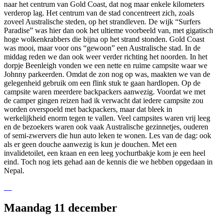
naar het centrum van Gold Coast, dat nog maar enkele kilometers
verderop lag. Het centrum van de stad concentreert zich, zoals
zoveel Australische steden, op het strandleven. De wijk “Surfers
Paradise” was hier dan ook het ultieme voorbeeld van, met gigatisch
hoge wolkenkrabbers die bijna op het strand stonden. Gold Coast
was mooi, maar voor ons “gewoon” een Australische stad. In de
middag reden we dan ook weer verder richting het noorden. In het
dorpje Beenleigh vonden we een nette en ruime campsite waar we
Johnny parkeerden. Omdat de zon nog op was, maakten we van de
gelegenheid gebruik om een flink stuk te gaan hardlopen. Op de
campsite waren meerdere backpackers aanwezig. Voordat we met
de camper gingen reizen had ik verwacht dat iedere campsite zou
worden overspoeld met backpackers, maar dat bleek in
werkelijkheid enorm tegen te vallen. Veel campsites waren vrij leeg
en de bezoekers waren ook vaak Australische gezinnetjes, ouderen
of semi-zwervers die hun auto leken te wonen. Les van de dag: ook
als er geen douche aanwezig is kun je douchen. Met een
invalidetoilet, een kraan en een leeg yochurtbakje kom je een heel
eind. Toch nog iets gehad aan de kennis die we hebben opgedaan in
Nepal.
Maandag 11 december