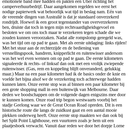
emotionele band mee hadden en pakten een Uber richting het
camperverhuurbedrijf. Daar aangekomen regelden we eerst het
nodige papierwerk wat behoorlijk wat tijd in beslag nam. Eén van
de vreemde dingen van Australië is dat je standaard onverzekerd
rondrijdt. Hoewel ik een groot tegenstander van oververzekeren
ben, druiste dat toch in tegen mijn rechtvaardigheidsgevoel en
besloten we om ons toch maar te verzekeren tegen schade die we
zouden kunnen veroorzaken. Nadat alle rompslomp geregeld was,
was het tijd om op pad te gaan. Met als eerste uitdaging: links rijden!
Met het stuur aan de rechterzijde en de bediening van
versnellingspook, handrem, knipperlicht en ruitenwisser andersom
was het wel even wennen om op pad te gaan. De eerste kilometers
signaleerde ik rechts- of linksaf dan ook met een vrolijk zwiepende
ruitenwisser. (Gas, rem en koppeling blijft onveranderd, gelukkig
maar.) Maar na een paar kilometer had ik de basics onder de knie en
voelde het bijna alsof we de verzekering toch achterwege hadden
kunnen laten. Onze eerste stop was al binnen een paar kilometer bij
een grote shopping mall in een buitenwijk van Melbourne. Daar
deden we boodschappen om de volgende dagen enigszins mee door
te kunnen komen. Onze road trip begon westwaarts voorbij het
stadje Geelong waar we de Great Ocean Road opreden. Dit is een
historische route die langs de zuidkust gaat en een aantal mooie
plekken onderweg heeft. Onze eerste stop maakten we dan ook bij
het Split Point Lighthouse, een vuurtoren zoals je hem uit een
plaatjesboek verwacht. Vanuit daar reden we door het dorpje Lorne