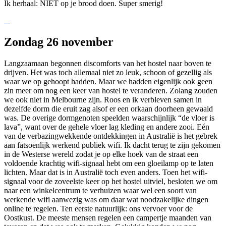
Ik herhaal: NIET op je brood doen. Super smerig!
Zondag 26 november
Langzaamaan begonnen discomforts van het hostel naar boven te
drijven. Het was toch allemaal niet zo leuk, schoon of gezellig als
waar we op gehoopt hadden. Maar we hadden eigenlijk ook geen
zin meer om nog een keer van hostel te veranderen. Zolang zouden
we ook niet in Melbourne zijn. Roos en ik verbleven samen in
dezelfde dorm die eruit zag alsof er een orkaan doorheen gewaaid
was. De overige dormgenoten speelden waarschijnlijk “de vloer is
lava”, want over de gehele vloer lag kleding en andere zooi. Eén
van de verbazingwekkende ontdekkingen in Australië is het gebrek
aan fatsoenlijk werkend publiek wifi. Ik dacht terug te zijn gekomen
in de Westerse wereld zodat je op elke hoek van de straat een
voldoende krachtig wifi-signaal hebt om een gloeilamp op te laten
lichten. Maar dat is in Australië toch even anders. Toen het wifi-
signaal voor de zoveelste keer op het hostel uitviel, besloten we om
naar een winkelcentrum te verhuizen waar wel een soort van
werkende wifi aanwezig was om daar wat noodzakelijke dingen
online te regelen. Ten eerste natuurlijk: ons vervoer voor de
Oostkust. De meeste mensen regelen een campertje maanden van