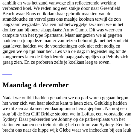
aanblik en was het zand vanwege zijn reflecterende werking
verbazend koel. We reden nog een stukje door naar Greenfield
Beach waar Roos en ik dankbaar gebruik maakten van de
stranddouche en vervolgens ons maaltje kookten terwijl de zon
langzaam wegzakte. Via een hobbelweggetje kwamen we in het
donker aan bij onze slaapplaats: Army Camp. Dit was weer een
campsite van het type Spartaans. Maar aangezien we al gegeten
hadden en je op deze manier van reizen behoorlijk met het zonlicht
gaat leven hadden we de voorzieningen ook niet echt nodig en
gingen we op tijd naar bed. Les van de dag: in tegenstelling tot de
kangoeroes laten de felgekleurde papagaaivogeltjes op Pebbly zich
graag zien. En ze proberen zelfs je koelkast leeg te roven.
Maandag 4 december
Nadat we ontbijt hadden gehad en we op pad waren gegaan begon
het weer zich van haar slechte kant te laten zien. Gelukkig hadden
we dit zien aankomen en daarop ons schema gepland. Na nog een
stop bij de Sea Cliff Bridge stopten we in Loftus, een voorstadje van
Sydney. Daar parkeerden we Johnny op de parkeerplaats van het
station en namen een trein richting het centrum van Sydney. Een bus
bracht ons naar de hippe wijk Glebe waar we inchecken bij een leuk