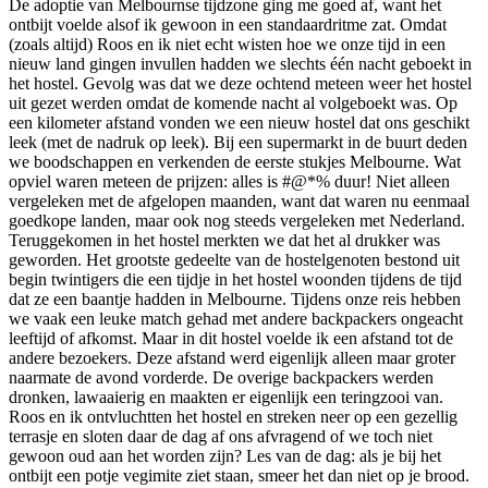
De adoptie van Melbournse tijdzone ging me goed af, want het
ontbijt voelde alsof ik gewoon in een standaardritme zat. Omdat
(zoals altijd) Roos en ik niet echt wisten hoe we onze tijd in een
nieuw land gingen invullen hadden we slechts één nacht geboekt in
het hostel. Gevolg was dat we deze ochtend meteen weer het hostel
uit gezet werden omdat de komende nacht al volgeboekt was. Op
een kilometer afstand vonden we een nieuw hostel dat ons geschikt
leek (met de nadruk op leek). Bij een supermarkt in de buurt deden
we boodschappen en verkenden de eerste stukjes Melbourne. Wat
opviel waren meteen de prijzen: alles is #@*% duur! Niet alleen
vergeleken met de afgelopen maanden, want dat waren nu eenmaal
goedkope landen, maar ook nog steeds vergeleken met Nederland.
Teruggekomen in het hostel merkten we dat het al drukker was
geworden. Het grootste gedeelte van de hostelgenoten bestond uit
begin twintigers die een tijdje in het hostel woonden tijdens de tijd
dat ze een baantje hadden in Melbourne. Tijdens onze reis hebben
we vaak een leuke match gehad met andere backpackers ongeacht
leeftijd of afkomst. Maar in dit hostel voelde ik een afstand tot de
andere bezoekers. Deze afstand werd eigenlijk alleen maar groter
naarmate de avond vorderde. De overige backpackers werden
dronken, lawaaierig en maakten er eigenlijk een teringzooi van.
Roos en ik ontvluchtten het hostel en streken neer op een gezellig
terrasje en sloten daar de dag af ons afvragend of we toch niet
gewoon oud aan het worden zijn? Les van de dag: als je bij het
ontbijt een potje vegimite ziet staan, smeer het dan niet op je brood.