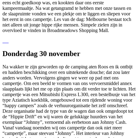
eens echt goedkoop was, en kookten daar ons eerste
kampeermaaltje. Na wat getangramd te hebben met onze tassen en
de slaapruimte vonden we een plekje om te liggen en sliepen voor
het eerst in ons campertje. Les van de dag: Melbourne bestaat toch
niet alleen uit jonge hippe rijke mensen. Simpele zielen zijn in
overvloed te vinden in Broadmeadows Shopping Mall.
Donderdag 30 november
Na wakker te zijn geworden op de camping aten Roos en ik ontbijt
en hadden beschikking over een uitstekende douche; dat zou later
anders worden. Vervolgens gingen we weer op pad met ons
campertje. Om een beeld te vormen van ons vervoersmiddel annex
slaapplaats lijkt het me op zijn plaats om dit verder toe te lichten. Het
campertje was een Mitsubishi Express L300, een bestelbusje van het
type Aziatisch koekblik, omgebouwd tot een rijdende woning voor
“happy campers” zoals de verhuurorganisatie het zelf omschreef.
Deze organisatie had de type van de wagen dan ook omgedoopt tot
de “Hippie Drift” en wij waren de gelukkige huurders van het
exemplaar “Johnny”, vernoemd als eerbetoon aan Johnny Cash.
Vanaf vandaag noemden wij ons campertje dan ook niet meer
“campertje”, maar steevast “Johnny”. Het interieur van Johhny