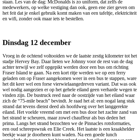
staan. Les van de dag: McDonalds is zo uniform, dat zelfs de
medewerkers, op welke vestiging dan ook, geen ene zier geven om
het feit dat je enkel gebruik komt maken van een tafeltje, elektriciteit
en wifi, zonder ook maar iets te bestellen.
Dinsdag 12 december
Vroeg in de ochtend voltooiden we de laatste zestig kilometer tot het
stadje Hervey Bay. Daar lieten we Johnny voor de rest van de dag
achter terwijl we zelf opgepikt werden door een bus om richting
Fraser Island te gaan. Na een kort ritje werden we op een ferry
geladen om op Fraser aangekomen weer in een bus te stappen, ware
het dit keer wel een forse vierwielaangedreven variant. Dat was ook
wel nodig aangezien er op het gehele eiland geen verharde wegen te
vinden zijn. De bustruck reed naar de oostzijde van het eiland waar
zich de “75-mile beach” bevindt. Je raad het al: een nogal lang stuk
strand dat tevens dienst deed als hoofdweg over het langgerekte
eiland. Het voelde vreemd om met een bus door het zachte zand van
het strand te scheuren, maar zowel chauffeur als bus deden het
prima. Langs het strand bezochten we de Pinnacles rotsformaties,
een oud schreepswrak en Elie Creek. Het laatste is een kraakhelder
beekje waar je doorheen kunt waden. Na een goede lunch