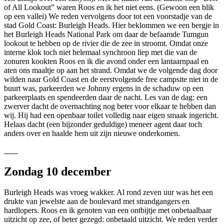
of All Lookout” waren Roos en ik het niet eens. (Gewoon een blik
op een vallei) We reden vervolgens door tot een voorstadje van de
stad Gold Coast: Burleigh Heads. Hier beklommen we een bergje in
het Burleigh Heads National Park om daar de befaamde Tumgun
lookout te hebben op de rivier die de zee in stroomt. Omdat onze
interne klok toch niet helemaal synchroon liep met die van de
zonuren kookten Roos en ik die avond onder een lantaarnpaal en
aten ons maaltje op aan het strand. Omdat we de volgende dag door
wilden naar Gold Coast en de eerstvolgende free campsite niet in de
buurt was, parkeerden we Johnny ergens in de schaduw op een
parkeerplaats en spendeerden daar de nacht. Les van de dag: een
zwerver dacht de overnachting nog beter voor elkaar te hebben dan
wij. Hij had een openbaar toilet volledig naar eigen smaak ingericht.
Helaas dacht (een bijzonder geduldige) meneer agent daar toch
anders over en haalde hem uit zijn nieuwe onderkomen.
Zondag 10 december
Burleigh Heads was vroeg wakker. Al rond zeven uur was het een
drukte van jewelste aan de boulevard met strandgangers en
hardlopers. Roos en ik genoten van een ontbijtje met onbetaalbaar
uitzicht op zee, of beter gezegd: onbetaald uitzicht. We reden verder