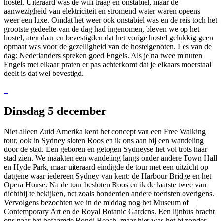
hostel. Uiteraard was de wifi traag en onstabiel, maar de
aanwezigheid van elektriciteit en stromend water waren opeens
weer een luxe. Omdat het weer ook onstabiel was en de reis toch het
grootste gedeelte van de dag had ingenomen, bleven we op het
hostel, aten daar en bevestigden dat het vorige hostel gelukkig geen
opmaat was voor de gezelligheid van de hostelgenoten. Les van de
dag: Nederlanders spreken goed Engels. Als je na twee minuten
Engels met elkaar praten er pas achterkomt dat je elkaars moerstaal
deelt is dat wel bevestigd.
Dinsdag 5 december
Niet alleen Zuid Amerika kent het concept van een Free Walking
tour, ook in Sydney sloten Roos en ik ons aan bij een wandeling
door de stad. Een geboren en getogen Sydneyse liet vol trots haar
stad zien. We maakten een wandeling langs onder andere Town Hall
en Hyde Park, maar uiteraard eindigde de tour met een uitzicht op
datgene waar iedereen Sydney van kent: de Harbour Bridge en het
Opera House. Na de tour besloten Roos en ik de laatste twee van
dichtbij te bekijken, net zoals honderden andere toeristen overigens.
Vervolgens bezochten we in de middag nog het Museum of
Contemporary Art en de Royal Botanic Gardens. Een lijnbus bracht
ons naar het befaamde Bondi Beach, maar hier was het bijzonder