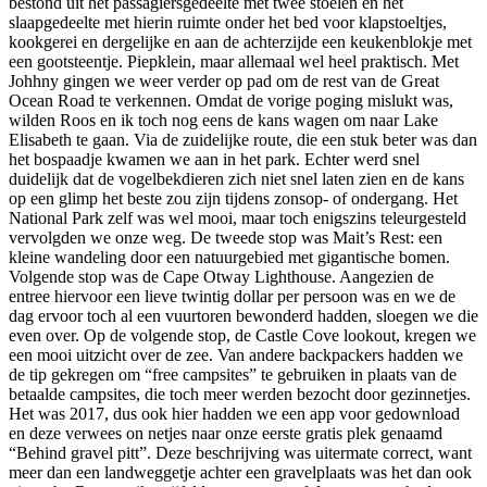
bestond uit het passagiersgedeelte met twee stoelen en het
slaapgedeelte met hierin ruimte onder het bed voor klapstoeltjes,
kookgerei en dergelijke en aan de achterzijde een keukenblokje met
een gootsteentje. Piepklein, maar allemaal wel heel praktisch. Met
Johhny gingen we weer verder op pad om de rest van de Great
Ocean Road te verkennen. Omdat de vorige poging mislukt was,
wilden Roos en ik toch nog eens de kans wagen om naar Lake
Elisabeth te gaan. Via de zuidelijke route, die een stuk beter was dan
het bospaadje kwamen we aan in het park. Echter werd snel
duidelijk dat de vogelbekdieren zich niet snel laten zien en de kans
op een glimp het beste zou zijn tijdens zonsop- of ondergang. Het
National Park zelf was wel mooi, maar toch enigszins teleurgesteld
vervolgden we onze weg. De tweede stop was Mait’s Rest: een
kleine wandeling door een natuurgebied met gigantische bomen.
Volgende stop was de Cape Otway Lighthouse. Aangezien de
entree hiervoor een lieve twintig dollar per persoon was en we de
dag ervoor toch al een vuurtoren bewonderd hadden, sloegen we die
even over. Op de volgende stop, de Castle Cove lookout, kregen we
een mooi uitzicht over de zee. Van andere backpackers hadden we
de tip gekregen om “free campsites” te gebruiken in plaats van de
betaalde campsites, die toch meer werden bezocht door gezinnetjes.
Het was 2017, dus ook hier hadden we een app voor gedownload
en deze verwees on netjes naar onze eerste gratis plek genaamd
“Behind gravel pitt”. Deze beschrijving was uitermate correct, want
meer dan een landweggetje achter een gravelplaats was het dan ook