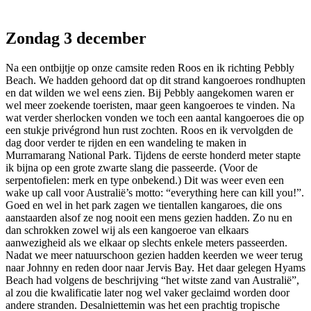
Zondag 3 december
Na een ontbijtje op onze camsite reden Roos en ik richting Pebbly
Beach. We hadden gehoord dat op dit strand kangoeroes rondhupten
en dat wilden we wel eens zien. Bij Pebbly aangekomen waren er
wel meer zoekende toeristen, maar geen kangoeroes te vinden. Na
wat verder sherlocken vonden we toch een aantal kangoeroes die op
een stukje privégrond hun rust zochten. Roos en ik vervolgden de
dag door verder te rijden en een wandeling te maken in
Murramarang National Park. Tijdens de eerste honderd meter stapte
ik bijna op een grote zwarte slang die passeerde. (Voor de
serpentofielen: merk en type onbekend.) Dit was weer even een
wake up call voor Australië’s motto: “everything here can kill you!”.
Goed en wel in het park zagen we tientallen kangaroes, die ons
aanstaarden alsof ze nog nooit een mens gezien hadden. Zo nu en
dan schrokken zowel wij als een kangoeroe van elkaars
aanwezigheid als we elkaar op slechts enkele meters passeerden.
Nadat we meer natuurschoon gezien hadden keerden we weer terug
naar Johnny en reden door naar Jervis Bay. Het daar gelegen Hyams
Beach had volgens de beschrijving “het witste zand van Australië”,
al zou die kwalificatie later nog wel vaker geclaimd worden door
andere stranden. Desalniettemin was het een prachtig tropische