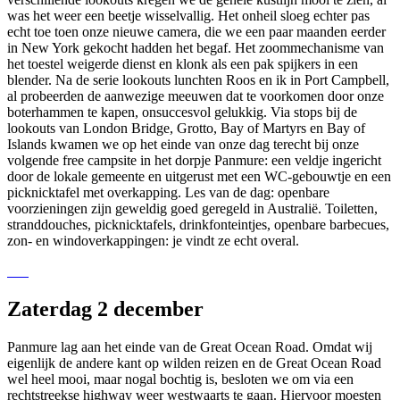
was het weer een beetje wisselvallig. Het onheil sloeg echter pas
echt toe toen onze nieuwe camera, die we een paar maanden eerder
in New York gekocht hadden het begaf. Het zoommechanisme van
het toestel weigerde dienst en klonk als een pak spijkers in een
blender. Na de serie lookouts lunchten Roos en ik in Port Campbell,
al probeerden de aanwezige meeuwen dat te voorkomen door onze
boterhammen te kapen, onsuccesvol gelukkig. Via stops bij de
lookouts van London Bridge, Grotto, Bay of Martyrs en Bay of
Islands kwamen we op het einde van onze dag terecht bij onze
volgende free campsite in het dorpje Panmure: een veldje ingericht
door de lokale gemeente en uitgerust met een WC-gebouwtje en een
picknicktafel met overkapping. Les van de dag: openbare
voorzieningen zijn geweldig goed geregeld in Australië. Toiletten,
stranddouches, picknicktafels, drinkfonteintjes, openbare barbecues,
zon- en windoverkappingen: je vindt ze echt overal.
Zaterdag 2 december
Panmure lag aan het einde van de Great Ocean Road. Omdat wij
eigenlijk de andere kant op wilden reizen en de Great Ocean Road
wel heel mooi, maar nogal bochtig is, besloten we om via een
rechtstreekse highway weer westwaarts te gaan. Hiervoor moesten