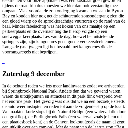
elektriciteit voor onze apparaten was een kostbaar goed geworden
tijdens de road trip dus moesten we hier dan ook verstandig mee
omgaan. Vlak voordat de zon onderging kwamen we aan in Byron
Bay en konden hier nog net de schitterende zonsondergang zien die
een gloed wierp op de sprookjesachtige vuurtoren op de rand van de
baai. Minder fabelachtig was het koken van ons maaltje op een
parkeerplaats en de overnachting die hierop volgde op een
snelwegparkeerplaats. Les van de dag: hoewel het uitstekende
springers zijn, zijn kangoeroes geen goede verkeersdeelnemers.
Langs de (snel)wegen ligt het bezaaid met kangoeroes die de
voorrangsregels niet begrijpen.
Zaterdag 9 december
In de ochtend reden we iets meer landinwaarts zodat we arriveerden
bij Springbrook National Park. Anders dan dat we gewend waren,
waren de uitkijkpunten en attracties in dit park flink verspreid over
het enorme park. Het gevolg was dus dat we na een bezoekje steeds
de auto weer instapten en reden tot aan de volgende stip op de kaart.
We maakten korte stops bij de Natural Bridge (een waterval die door
een grot liep), de Purlingbrook Falls (een waterval zoals je hem uit
een plaatjesboek kent) en de Canyon lookout (zoals de naam al zegt:
een uitkijk over een canyon). Met de naam van de laatste stop “Best