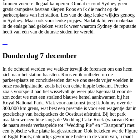
kunnen voeren: illegaal kamperen. Omdat er rond Sydney geen
gratis campsites bestaan sliepen Roos en ik die nacht op de
parkeerplaats van het station. Les van de dag: leuke wijkjes genoeg
in Sydney. Maar ook voor leuke prijsjes. Nadat ik bij een makelaar
in de etalage had gekeken wist ik weer waarom Sydney de reputatie
heeft van één van de duurste steden ter wereld.
Donderdag 7 december
In de ochtend werden we wakker terwijl de forensen om ons heen
zich naar het station haastten. Roos en ik ontbeten op de
parkeerplaats en concludeerden dat we ons steeds vrijer voelden in
onze roadtripsituatie, zoals het een echte hippie betaamt. Precies
zoals voorspeld had het wisselvallige weer plaatsgemaakt voor de
zon zodat we met een stralend blauwe hemel aankwamen bij het
Royal National Park. Vlak voor aankomst joeg ik Johnny over de
300.000 km grens, wat best een prestatie is voor een wagentje dat in
gezelschap van backpackers de Oostkust afstruint. Bij het park
maakten we een hike langs de Wedding Cake Rock (waarvan Roos
de naam steeds verhaspelde tot “Wedding Pie” en “Taartpunt”) met
een typische witte platte laagjesstructuur. Ook bekeken we de Figure
of Eight Pools; natuurlijk gevormde baden in de vorm van, u raadt