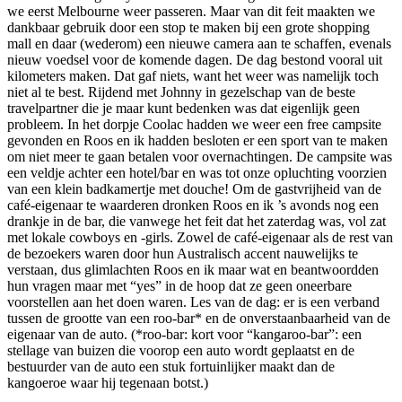
we eerst Melbourne weer passeren. Maar van dit feit maakten we
dankbaar gebruik door een stop te maken bij een grote shopping
mall en daar (wederom) een nieuwe camera aan te schaffen, evenals
nieuw voedsel voor de komende dagen. De dag bestond vooral uit
kilometers maken. Dat gaf niets, want het weer was namelijk toch
niet al te best. Rijdend met Johnny in gezelschap van de beste
travelpartner die je maar kunt bedenken was dat eigenlijk geen
probleem. In het dorpje Coolac hadden we weer een free campsite
gevonden en Roos en ik hadden besloten er een sport van te maken
om niet meer te gaan betalen voor overnachtingen. De campsite was
een veldje achter een hotel/bar en was tot onze opluchting voorzien
van een klein badkamertje met douche! Om de gastvrijheid van de
café-eigenaar te waarderen dronken Roos en ik ’s avonds nog een
drankje in de bar, die vanwege het feit dat het zaterdag was, vol zat
met lokale cowboys en -girls. Zowel de café-eigenaar als de rest van
de bezoekers waren door hun Australisch accent nauwelijks te
verstaan, dus glimlachten Roos en ik maar wat en beantwoordden
hun vragen maar met “yes” in de hoop dat ze geen oneerbare
voorstellen aan het doen waren. Les van de dag: er is een verband
tussen de grootte van een roo-bar* en de onverstaanbaarheid van de
eigenaar van de auto. (*roo-bar: kort voor “kangaroo-bar”: een
stellage van buizen die voorop een auto wordt geplaatst en de
bestuurder van de auto een stuk fortuinlijker maakt dan de
kangoeroe waar hij tegenaan botst.)