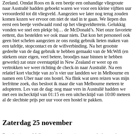
Zeeland. Omdat Roos en ik een beetje een onhandige vliegroute
naar Australië hadden geboekt waren we voor een kleine vijftien uur
veroordeeld tot dit vliegveld. Aangezien we later nog terug zouden
komen kozen we ervoor om niet de stad in te gaan. We liepen dus
eerst een beetje verdwaald rond op het vliegveldterrein. Gelukkig
vonden we snel een plekje bij… de McDonald’s. Niet onze favoriete
eettent, dus bestelden we ook maar niets. Dat kon het personeel ook
geen biet schelen aangezien ze ons rustig gebruik lieten maken van
een tafeltje, stopcontact en de wifiverbinding. Na het grootste
gedeelte van de dag gebruik te hebben gemaakt van de McWifi (en
stiekem onze eigen, veel betere, broodjes naar binnen te hebben
gewerkt) zat onze overstaptijd in New Zealand er weer op en
vertrokken we weer richting de check-in naar Australië. Na een
relatief kort vluchtje van zo’n vier uur landden we in Melbourne en
namen een Uber naar ons hostel. Na flink wat uren reizen was mijn
leefritme zoek, dus besloot ik maar die van Melbourne meteen te
adopteren. Les van de dag: nog maar vers in Australië hadden we
met een inchecktijd van 01:15 en een uitchecktijd van 10:00 meteen
al de slechtste prijs per uur voor een hostel te pakken.
Zaterdag 25 november