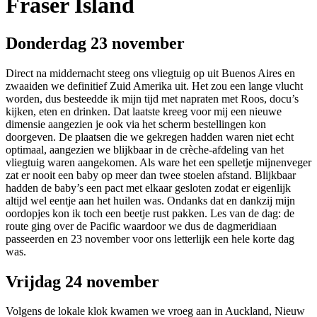
Fraser Island
Donderdag 23 november
Direct na middernacht steeg ons vliegtuig op uit Buenos Aires en
zwaaiden we definitief Zuid Amerika uit. Het zou een lange vlucht
worden, dus besteedde ik mijn tijd met napraten met Roos, docu’s
kijken, eten en drinken. Dat laatste kreeg voor mij een nieuwe
dimensie aangezien je ook via het scherm bestellingen kon
doorgeven. De plaatsen die we gekregen hadden waren niet echt
optimaal, aangezien we blijkbaar in de crèche-afdeling van het
vliegtuig waren aangekomen. Als ware het een spelletje mijnenveger
zat er nooit een baby op meer dan twee stoelen afstand. Blijkbaar
hadden de baby’s een pact met elkaar gesloten zodat er eigenlijk
altijd wel eentje aan het huilen was. Ondanks dat en dankzij mijn
oordopjes kon ik toch een beetje rust pakken. Les van de dag: de
route ging over de Pacific waardoor we dus de dagmeridiaan
passeerden en 23 november voor ons letterlijk een hele korte dag
was.
Vrijdag 24 november
Volgens de lokale klok kwamen we vroeg aan in Auckland, Nieuw