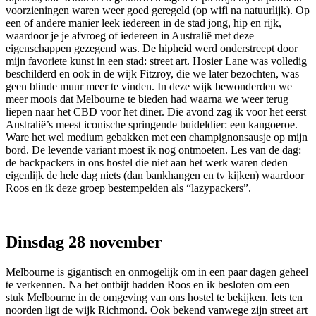
voorzieningen waren weer goed geregeld (op wifi na natuurlijk). Op
een of andere manier leek iedereen in de stad jong, hip en rijk,
waardoor je je afvroeg of iedereen in Australië met deze
eigenschappen gezegend was. De hipheid werd onderstreept door
mijn favoriete kunst in een stad: street art. Hosier Lane was volledig
beschilderd en ook in de wijk Fitzroy, die we later bezochten, was
geen blinde muur meer te vinden. In deze wijk bewonderden we
meer moois dat Melbourne te bieden had waarna we weer terug
liepen naar het CBD voor het diner. Die avond zag ik voor het eerst
Australië’s meest iconische springende buideldier: een kangoeroe.
Ware het wel medium gebakken met een champignonsausje op mijn
bord. De levende variant moest ik nog ontmoeten. Les van de dag:
de backpackers in ons hostel die niet aan het werk waren deden
eigenlijk de hele dag niets (dan bankhangen en tv kijken) waardoor
Roos en ik deze groep bestempelden als “lazypackers”.
Dinsdag 28 november
Melbourne is gigantisch en onmogelijk om in een paar dagen geheel
te verkennen. Na het ontbijt hadden Roos en ik besloten om een
stuk Melbourne in de omgeving van ons hostel te bekijken. Iets ten
noorden ligt de wijk Richmond. Ook bekend vanwege zijn street art