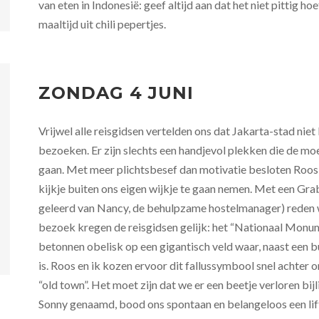
van eten in Indonesië: geef altijd aan dat het niet pittig ho
maaltijd uit chili pepertjes.
ZONDAG 4 JUNI
Vrijwel alle reisgidsen vertelden ons dat Jakarta-stad niet
bezoeken. Er zijn slechts een handjevol plekken die de mo
gaan. Met meer plichtsbesef dan motivatie besloten Roos
kijkje buiten ons eigen wijkje te gaan nemen. Met een Grab
geleerd van Nancy, de behulpzame hostelmanager) reden we
bezoek kregen de reisgidsen gelijk: het “Nationaal Monum
betonnen obelisk op een gigantisch veld waar, naast een bu
is. Roos en ik kozen ervoor dit fallussymbool snel achter o
“old town”. Het moet zijn dat we er een beetje verloren bij
Sonny genaamd, bood ons spontaan en belangeloos een lift 