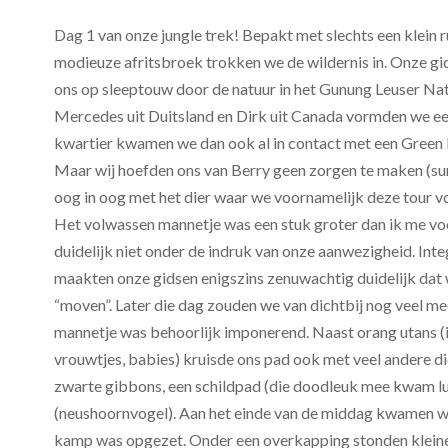
Dag 1 van onze jungle trek! Bepakt met slechts een klein r
modieuze afritsbroek trokken we de wildernis in. Onze g
ons op sleeptouw door de natuur in het Gunung Leuser Nat
Mercedes uit Duitsland en Dirk uit Canada vormden we een
kwartier kwamen we dan ook al in contact met een Green 
Maar wij hoefden ons van Berry geen zorgen te maken (sure
oog in oog met het dier waar we voornamelijk deze tour v
Het volwassen mannetje was een stuk groter dan ik me vo
duidelijk niet onder de indruk van onze aanwezigheid. In
maakten onze gidsen enigszins zenuwachtig duidelijk dat
“moven”. Later die dag zouden we van dichtbij nog veel mee
mannetje was behoorlijk imponerend. Naast orang utans (i
vrouwtjes, babies) kruisde ons pad ook met veel andere d
zwarte gibbons, een schildpad (die doodleuk mee kwam lu
(neushoornvogel). Aan het einde van de middag kwamen we 
kamp was opgezet. Onder een overkapping stonden kleine 