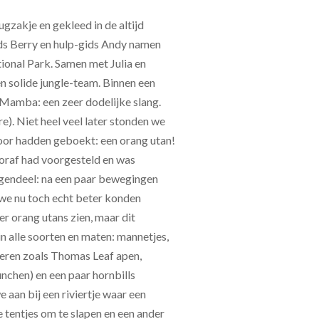
ugzakje en gekleed in de altijd
ids Berry en hulp-gids Andy namen
ional Park. Samen met Julia en
 solide jungle-team. Binnen een
Mamba: een zeer dodelijke slang.
). Niet heel veel later stonden we
oor hadden geboekt: een orang utan!
oraf had voorgesteld en was
tegendeel: na een paar bewegingen
 we nu toch echt beter konden
r orang utans zien, maar dit
n alle soorten en maten: mannetjes,
ieren zoals Thomas Leaf apen,
nchen) en een paar hornbills
aan bij een riviertje waar een
tentjes om te slapen en een ander