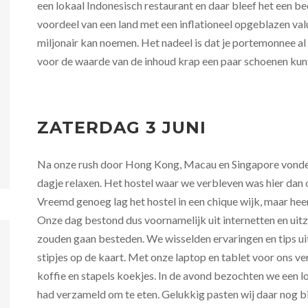
een lokaal Indonesisch restaurant en daar bleef het een bee
voordeel van een land met een inflationeel opgeblazen valut
miljonair kan noemen. Het nadeel is dat je portemonnee al b
voor de waarde van de inhoud krap een paar schoenen kun
ZATERDAG 3 JUNI
Na onze rush door Hong Kong, Macau en Singapore vonden
dagje relaxen. Het hostel waar we verbleven was hier dan 
Vreemd genoeg lag het hostel in een chique wijk, maar he
Onze dag bestond dus voornamelijk uit internetten en uitz
zouden gaan besteden. We wisselden ervaringen en tips u
stipjes op de kaart. Met onze laptop en tablet voor ons ve
koffie en stapels koekjes. In de avond bezochten we een l
had verzameld om te eten. Gelukkig pasten wij daar nog bij