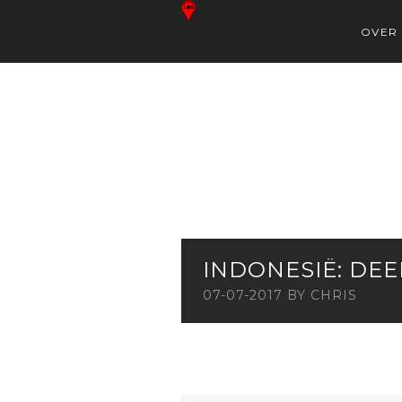
OVER
INDONESIË: DEEL
07-07-2017
BY
CHRIS