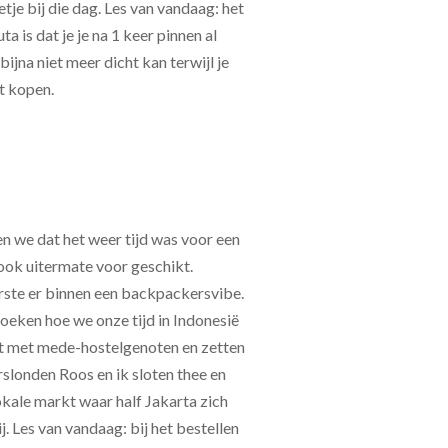
tje bij die dag. Les van vandaag: het
a is dat je je na 1 keer pinnen al
ijna niet meer dicht kan terwijl je
t kopen.
 we dat het weer tijd was voor een
ook uitermate voor geschikt.
erste er binnen een backpackersvibe.
oeken hoe we onze tijd in Indonesië
it met mede-hostelgenoten en zetten
rslonden Roos en ik sloten thee en
okale markt waar half Jakarta zich
. Les van vandaag: bij het bestellen