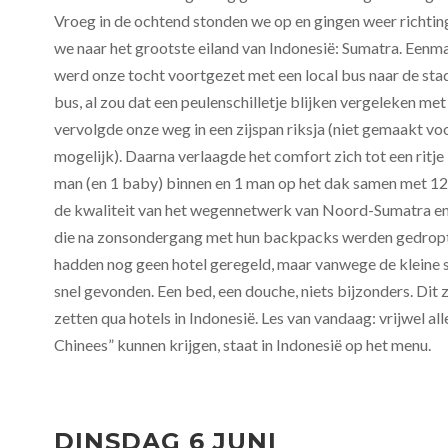
Vroeg in de ochtend stonden we op en gingen weer richting
we naar het grootste eiland van Indonesië: Sumatra. Een
werd onze tocht voortgezet met een local bus naar de stad
bus, al zou dat een peulenschilletje blijken vergeleken met d
vervolgde onze weg in een zijspan riksja (niet gemaakt v
mogelijk). Daarna verlaagde het comfort zich tot een ritje
man (en 1 baby) binnen en 1 man op het dak samen met 1
de kwaliteit van het wegennetwerk van Noord-Sumatra en 
die na zonsondergang met hun backpacks werden gedropt
hadden nog geen hotel geregeld, maar vanwege de kleine s
snel gevonden. Een bed, een douche, niets bijzonders. Dit
zetten qua hotels in Indonesië. Les van vandaag: vrijwel al
Chinees” kunnen krijgen, staat in Indonesië op het menu.
DINSDAG 6 JUNI