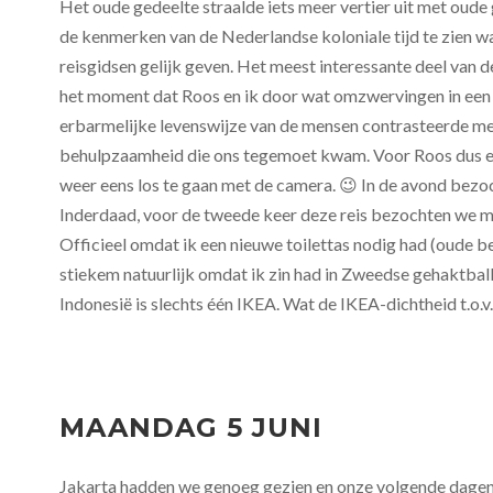
Het oude gedeelte straalde iets meer vertier uit met oud
de kenmerken van de Nederlandse koloniale tijd te zien wa
reisgidsen gelijk geven. Het meest interessante deel van 
het moment dat Roos en ik door wat omzwervingen in een
erbarmelijke levenswijze van de mensen contrasteerde met
behulpzaamheid die ons tegemoet kwam. Voor Roos dus e
weer eens los te gaan met de camera. 😉 In de avond bezo
Inderdaad, voor de tweede keer deze reis bezochten we m
Officieel omdat ik een nieuwe toilettas nodig had (oude be
stiekem natuurlijk omdat ik zin had in Zweedse gehaktballe
Indonesië is slechts één IKEA. Wat de IKEA-dichtheid t.o.
MAANDAG 5 JUNI
Jakarta hadden we genoeg gezien en onze volgende dagen 