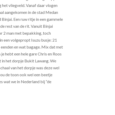
 het vliegveld. Vanaf daar vlogen
maal aangekomen in de stad Medan
 Binjai. Een ruw ritje in een gammele
e rest van de rit. Vanuit Binjai
oor 2 man met bepakking, toch
 in een volgepropt Isuzu busje: 21
2 eenden en wat bagage. Mix dat met
je hebt een hele gare Chris en Roos
 in het dorpje Bukit Lawang. We
chaal van het dorpje was deze wel
 zou de toon ook wel een beetje
les wat we in Nederland bij “de