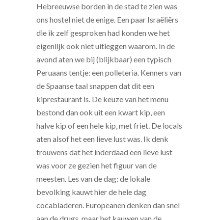
Hebreeuwse borden in de stad te zien was
ons hostel niet de enige. Een paar Israëliërs
die ik zelf gesproken had konden we het
eigenlijk ook niet uitleggen waarom. In de
avond aten we bij (blijkbaar) een typisch
Peruaans tentje: een polleteria. Kenners van
de Spaanse taal snappen dat dit een
kiprestaurant is. De keuze van het menu
bestond dan ook uit een kwart kip, een
halve kip of een hele kip, met friet. De locals
aten alsof het een lieve lust was. Ik denk
trouwens dat het inderdaad een lieve lust
was voor ze gezien het figuur van de
meesten. Les van de dag: de lokale
bevolking kauwt hier de hele dag
cocabladeren. Europeanen denken dan snel
aan de drugs, maar het kauwen van de